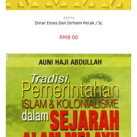
ADD TO CART
Agama
Dinar Emas Dan Dirham Perak / Sc
RM
8.00