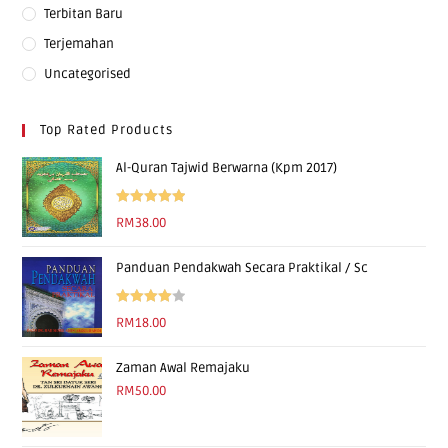
Terbitan Baru
Terjemahan
Uncategorised
Top Rated Products
Al-Quran Tajwid Berwarna (Kpm 2017)
Rated
5.00
RM
38.00
out of 5
Panduan Pendakwah Secara Praktikal / Sc
Rated
RM
18.00
4.00
out
of 5
Zaman Awal Remajaku
RM
50.00