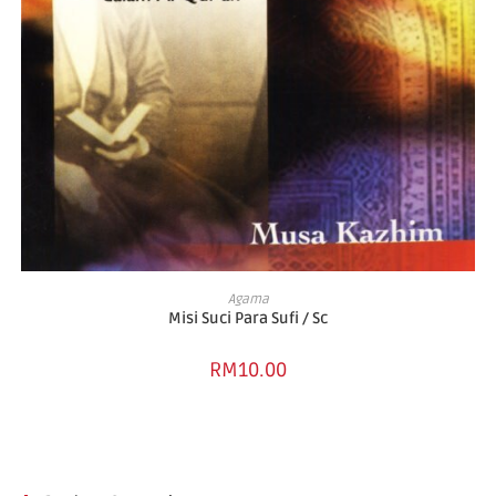
ADD TO CART
Agama
Misi Suci Para Sufi / Sc
RM
10.00