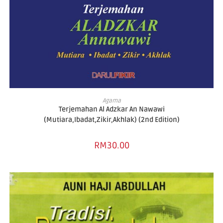
ADD TO BASKET
Agama
Terjemahan Al Adzkar An Nawawi
(Mutiara,Ibadat,Zikir,Akhlak) (2nd Edition)
RM
30.00