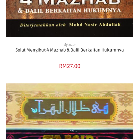
ADD TO BASKET
Agama
Solat Mengikut 4 Mazhab & Dalil Berkaitan Hukumnya
RM
27.00