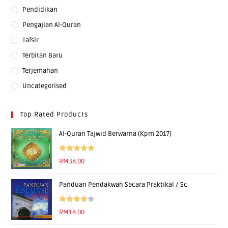
Pendidikan
Pengajian Al-Quran
Tafsir
Terbitan Baru
Terjemahan
Uncategorised
Top Rated Products
Al-Quran Tajwid Berwarna (Kpm 2017)
Rated
5.00
RM
38.00
out of 5
Panduan Pendakwah Secara Praktikal / Sc
Rated
RM
18.00
4.00
out