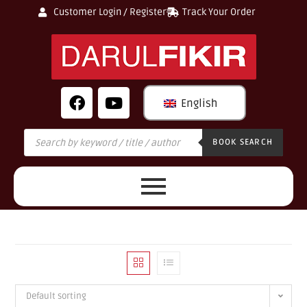
Customer Login / Register
Track Your Order
English
BOOK SEARCH
Default sorting