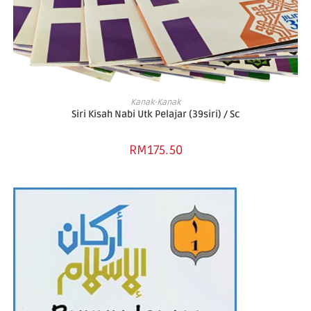
ADD TO BASKET
Kanak-Kanak
Siri Kisah Nabi Utk Pelajar (39siri) / Sc
RM
175.50