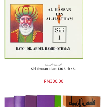
ADD TO BASKET
Kanak-Kanak
Siri Ilmuan Islam (30 Siri) / Sc
RM
300.00