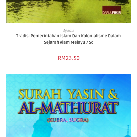
ADD TO BASKET
Agama
Tradisi Pemerintahan Islam Dan Kolonialisme Dalam
Sejarah Alam Melayu / Sc
RM
23.50