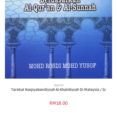
ADD TO BASKET
Agama
Tarekat Naqsyabandiyyah Al-Khalidiyyah Di Malaysia / Sc
RM
18.00