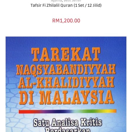
Agama
,
Best Seller
Tafsir Fi Zhilalil Quran (1 Set / 12 Jilid)
RM
1,200.00