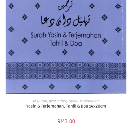
ADD TO BASKET
Al-Quran
,
Best Seller
,
Tafsir
,
Terjemahan
Yasin & Terjemahan, Tahlil & Doa 14x20cm
RM
3.00