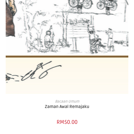
ADD TO BASKET
Bacaan Umum
Zaman Awal Remajaku
RM
50.00