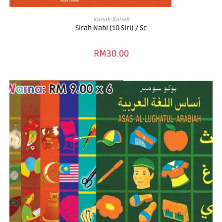
ADD TO BASKET
Kanak-Kanak
Sirah Nabi (10 Siri) / Sc
RM
30.00