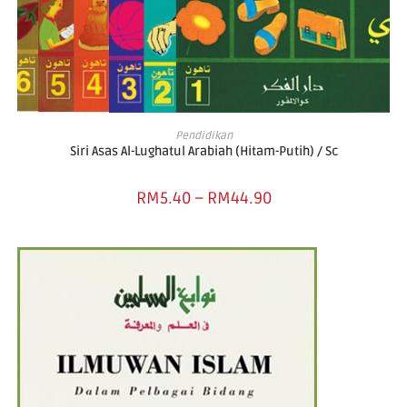
SELECT OPTIONS
Pendidikan
Siri Asas Al-Lughatul Arabiah (Hitam-Putih) / Sc
RM
5.40
–
RM
44.90