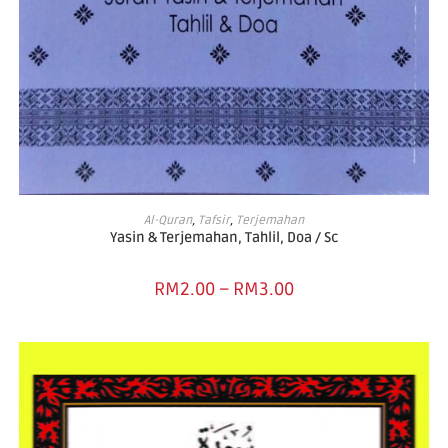
SELECT OPTIONS
Al-Quran
,
Tafsir
,
Terjemahan
Yasin & Terjemahan, Tahlil, Doa / Sc
RM
2.00
–
RM
3.00