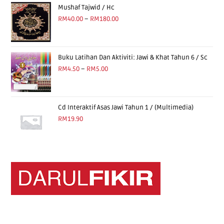
of 5
Mushaf Tajwid / Hc
RM
40.00
–
RM
180.00
Buku Latihan Dan Aktiviti: Jawi & Khat Tahun 6 / Sc
RM
4.50
–
RM
5.00
Cd Interaktif Asas Jawi Tahun 1 / (Multimedia)
RM
19.90