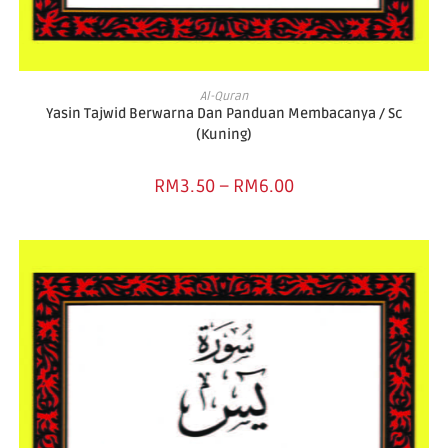
SELECT OPTIONS
Al-Quran
Yasin Tajwid Berwarna Dan Panduan Membacanya / Sc
(Kuning)
RM
3.50
–
RM
6.00