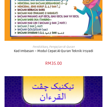
ADD TO BASKET
Pendidikan
,
Pengajian Al-Quran
Kad Imbasan – Modul Cepat Al-Quran Teknik Irsyadi
RM
35.00