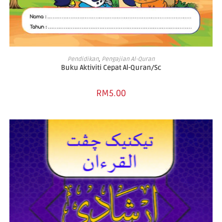
ADD TO BASKET
Pendidikan
,
Pengajian Al-Quran
Buku Aktiviti Cepat Al-Quran/Sc
RM
5.00