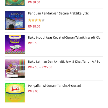
Rated
5.00
RM
38.00
out of 5
Panduan Pendakwah Secara Praktikal / Sc
Rated
RM
18.00
4.00
out
of 5
Buku Modul Asas Cepat Al-Quran Teknik Irsyadi /Sc
RM
9.50
Buku Latihan Dan Aktiviti: Jawi & Khat Tahun 4 / Sc
RM
4.50
–
RM
5.00
Pengajian Al-Quran (Tahsin Al-Quran)
RM
9.00