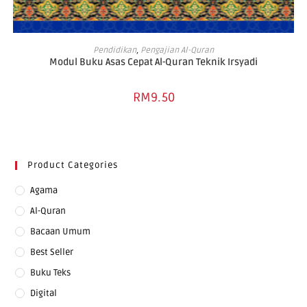
ADD TO BASKET
Pendidikan
,
Pengajian Al-Quran
Modul Buku Asas Cepat Al-Quran Teknik Irsyadi
RM
9.50
Product Categories
Agama
Al-Quran
Bacaan Umum
Best Seller
Buku Teks
Digital