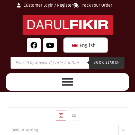
Customer Login / Register
Track Your Order
English
BOOK SEARCH
Default sorting