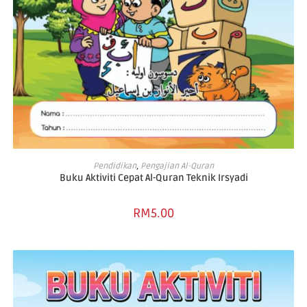
ADD TO BASKET
Pendidikan
,
Pengajian Al-Quran
Buku Aktiviti Cepat Al-Quran Teknik Irsyadi
RM
5.00