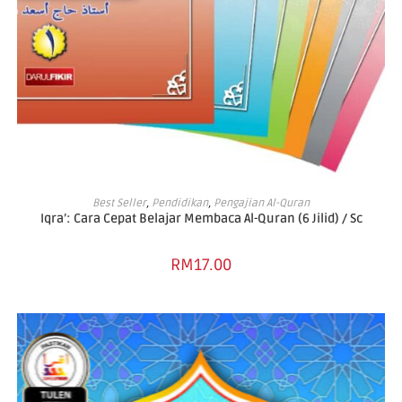
ADD TO BASKET
Best Seller
,
Pendidikan
,
Pengajian Al-Quran
Iqra’: Cara Cepat Belajar Membaca Al-Quran (6 Jilid) / Sc
RM
17.00