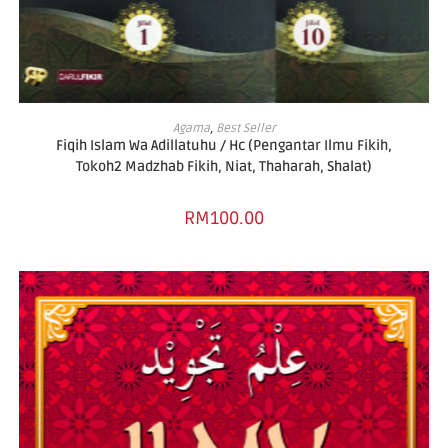
SELECT OPTIONS
Agama
,
Best Seller
Fiqih Islam Wa Adillatuhu / Hc (Pengantar Ilmu Fikih,
Tokoh2 Madzhab Fikih, Niat, Thaharah, Shalat)
RM
100.00