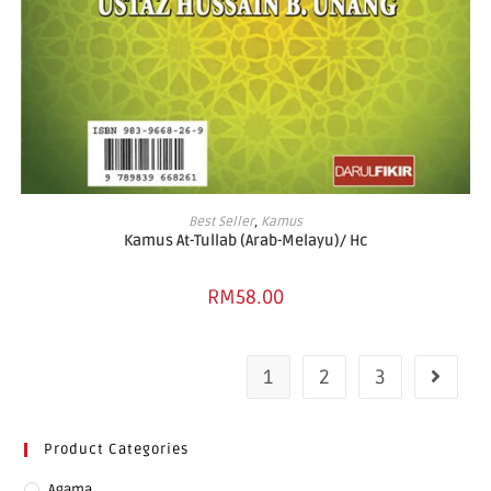
ADD TO BASKET
Best Seller
,
Kamus
Kamus At-Tullab (Arab-Melayu)/ Hc
RM
58.00
1
2
3
Product Categories
Agama