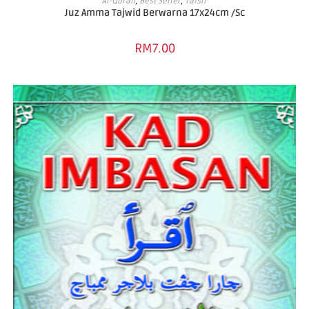
Al-Quran
,
Best Seller
,
Tafsir
Juz Amma Tajwid Berwarna 17x24cm /Sc
RM
7.00