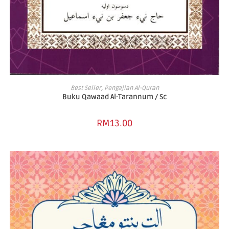
ADD TO BASKET
Best Seller
,
Pengajian Al-Quran
Buku Qawaad Al-Tarannum / Sc
RM
13.00