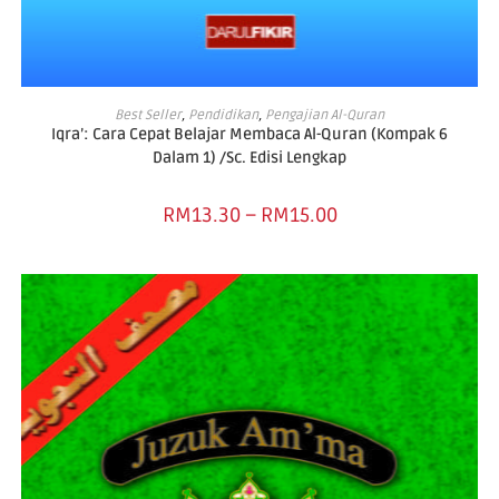
SELECT OPTIONS
Best Seller
,
Pendidikan
,
Pengajian Al-Quran
Iqra’: Cara Cepat Belajar Membaca Al-Quran (Kompak 6
Dalam 1) /Sc. Edisi Lengkap
RM
13.30
–
RM
15.00