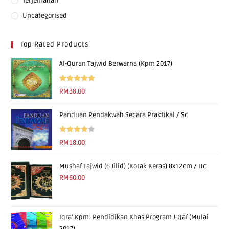
Terjemahan
Uncategorised
Top Rated Products
Al-Quran Tajwid Berwarna (Kpm 2017)
Rated
5.00
RM
38.00
out of 5
Panduan Pendakwah Secara Praktikal / Sc
Rated
RM
18.00
4.00
out
of 5
Mushaf Tajwid (6 Jilid) (Kotak Keras) 8x12cm / Hc
RM
60.00
Iqra' Kpm: Pendidikan Khas Program J-Qaf (Mulai