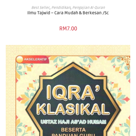
ADD TO BASKET
Best Seller
,
Pendidikan
,
Pengajian Al-Quran
Ilmu Tajwid – Cara Mudah & Berkesan /Sc
RM
7.00