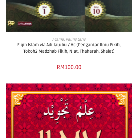
SELECT OPTIONS
Agama
,
Paling Laris
Fiqih Islam Wa Adillatuhu / Hc (Pengantar Ilmu Fikih,
Tokoh2 Madzhab Fikih, Niat, Thaharah, Shalat)
RM
100.00