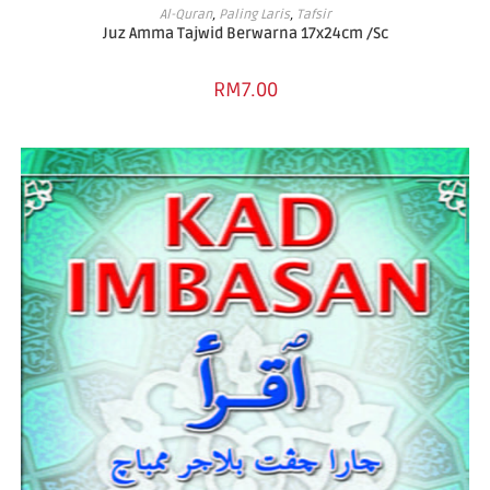
ADD TO CART
Al-Quran
,
Paling Laris
,
Tafsir
Juz Amma Tajwid Berwarna 17x24cm /Sc
RM
7.00