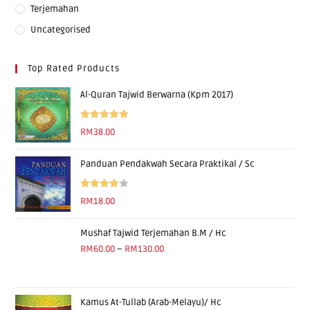
Terjemahan
Uncategorised
Top Rated Products
Al-Quran Tajwid Berwarna (Kpm 2017)
Rated
5.00
RM
38.00
out of 5
Panduan Pendakwah Secara Praktikal / Sc
Rated
RM
18.00
4.00
out
of 5
Mushaf Tajwid Terjemahan B.M / Hc
RM
60.00
–
RM
130.00
Kamus At-Tullab (Arab-Melayu)/ Hc