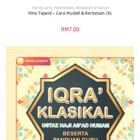
ADD TO CART
Paling Laris
,
Pendidikan
,
Pengajian Al-Quran
Ilmu Tajwid – Cara Mudah & Berkesan /Sc
RM
7.00