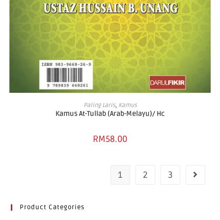
ADD TO CART
Paling Laris
,
Kamus
Kamus At-Tullab (Arab-Melayu)/ Hc
RM
58.00
1
2
3
Product Categories