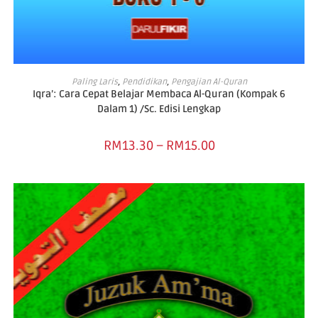
SELECT OPTIONS
Paling Laris
,
Pendidikan
,
Pengajian Al-Quran
Iqra’: Cara Cepat Belajar Membaca Al-Quran (Kompak 6
Dalam 1) /Sc. Edisi Lengkap
RM
13.30
–
RM
15.00