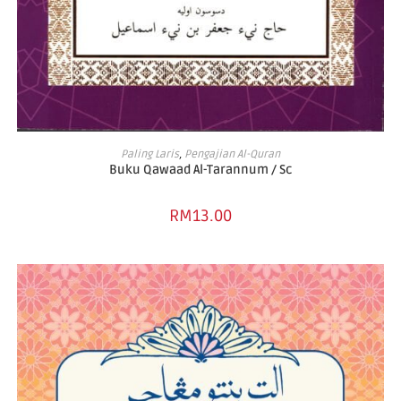
ADD TO CART
Paling Laris
,
Pengajian Al-Quran
Buku Qawaad Al-Tarannum / Sc
RM
13.00