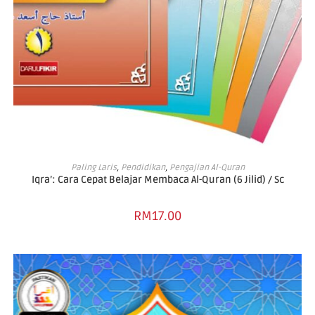
ADD TO CART
Paling Laris
,
Pendidikan
,
Pengajian Al-Quran
Iqra’: Cara Cepat Belajar Membaca Al-Quran (6 Jilid) / Sc
RM
17.00