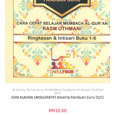
ADD TO CART
Al-Quran
,
Paling Laris
,
Pendidikan
,
Pengajian Al-Quran
,
Terbitan
Baru
IQRA KLASIKAL (AKSELERATIF) beserta Panduan Guru (S/C)
RM
10.00