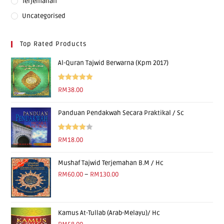
Terjemahan
Uncategorised
Top Rated Products
Al-Quran Tajwid Berwarna (Kpm 2017)
Rated
5.00
RM
38.00
out of 5
Panduan Pendakwah Secara Praktikal / Sc
Rated
RM
18.00
4.00
out
of 5
Mushaf Tajwid Terjemahan B.M / Hc
RM
60.00
–
RM
130.00
Kamus At-Tullab (Arab-Melayu)/ Hc