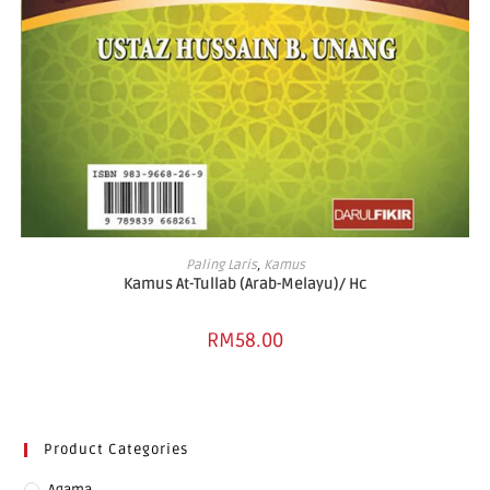
ADD TO CART
Paling Laris
,
Kamus
Kamus At-Tullab (Arab-Melayu)/ Hc
RM
58.00
Product Categories
Agama