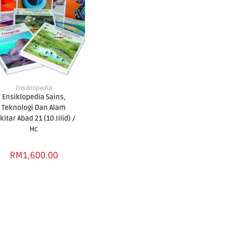
ADD TO CART
Ensiklopedia
Ensiklopedia Sains,
Teknologi Dan Alam
kitar Abad 21 (10 Jilid) /
Hc
RM
1,600.00