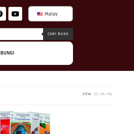
Malay
CARI BUKU
BUNGI
VIEW:
12
24
ALL