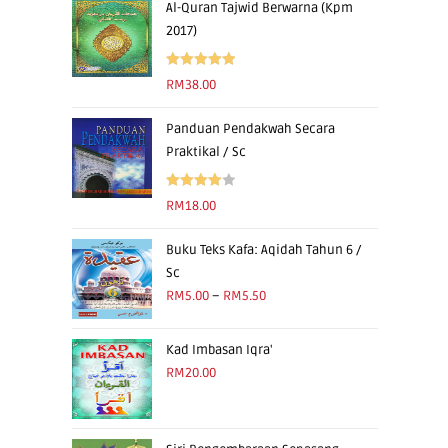
Al-Quran Tajwid Berwarna (Kpm
2017)
Rated
5.00
RM
38.00
out of 5
Panduan Pendakwah Secara
Praktikal / Sc
Rated
RM
18.00
4.00
out
of 5
Buku Teks Kafa: Aqidah Tahun 6 /
Sc
RM
5.00
–
RM
5.50
Kad Imbasan Iqra'
RM
20.00