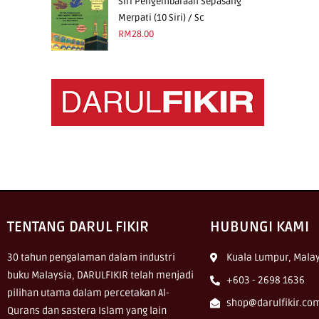
Siri Pengembaraan Sepasang
Merpati (10 Siri) / Sc
RM
28.00
TENTANG DARUL FIKIR
HUBUNGI KAMI
30 tahun pengalaman dalam industri
Kuala Lumpur, Malay
buku Malaysia, DARULFIKIR telah menjadi
+603 - 2698 1636
pilihan utama dalam percetakan Al-
shop@darulfikir.co
Qurans dan sastera Islam yang lain