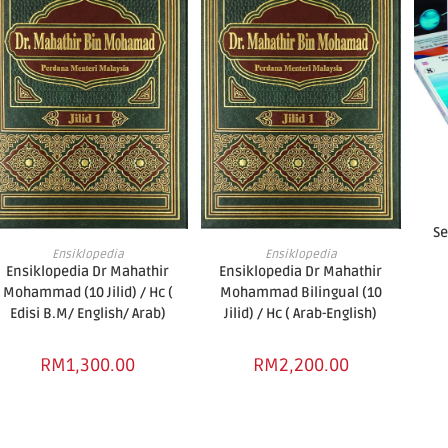
Se
ADD TO CART
ADD TO CART
Ensiklopedia
Ensiklopedia
Ensiklopedia Dr Mahathir
Ensiklopedia Dr Mahathir
Mohammad (10 Jilid) / Hc (
Mohammad Bilingual (10
Edisi B.M/ English/ Arab)
Jilid) / Hc ( Arab-English)
RM
1,300.00
RM
2,200.00