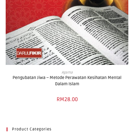
ADD TO CART
Agama
Pengubatan Jiwa – Metode Perawatan Kesihatan Mental
Dalam Islam
RM
28.00
Product Categories