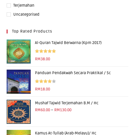
Terjemahan
Uncategorised
Top Rated Products
Al-Quran Tajwid Berwarna (Kpm 2017)
Rated
5.00
RM
38.00
out of 5
Panduan Pendakwah Secara Praktikal / Sc
Rated
RM
18.00
4.00
out
of 5
Mushaf Tajwid Terjemahan B.M / Hc
RM
60.00
–
RM
130.00
Kamus At-Tullab (Arab-Melayu)/ Hc