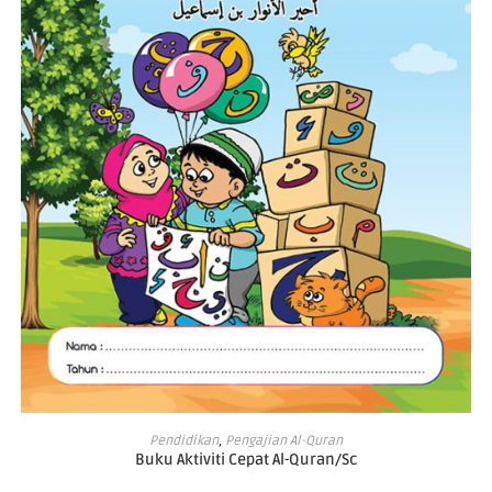
ADD TO CART
Pendidikan
,
Pengajian Al-Quran
Buku Aktiviti Cepat Al-Quran/Sc