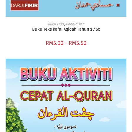
SELECT OPTIONS
Buku Teks
,
Pendidikan
Buku Teks Kafa: Aqidah Tahun 1 / Sc
RM
5.00
–
RM
5.50