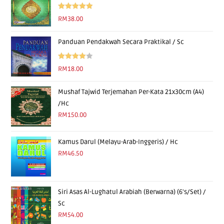
Rated
5.00
RM
38.00
out of 5
Panduan Pendakwah Secara Praktikal / Sc
Rated
RM
18.00
4.00
out
of 5
Mushaf Tajwid Terjemahan Per-Kata 21x30cm (A4)
/Hc
RM
150.00
Kamus Darul (Melayu-Arab-Inggeris) / Hc
RM
46.50
Siri Asas Al-Lughatul Arabiah (Berwarna) (6's/Set) /
Sc
RM
54.00