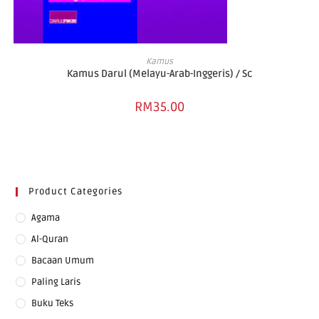
ADD TO CART
Kamus
Kamus Darul (Melayu-Arab-Inggeris) / Sc
RM
35.00
Product Categories
Agama
Al-Quran
Bacaan Umum
Paling Laris
Buku Teks