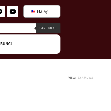
Malay
CARI BUKU
BUNGI
VIEW:
12
24
ALL