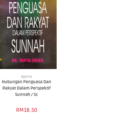
ADD TO CART
Agama
Hubungan Penguasa Dan
Rakyat Dalam Perspektif
Sunnah / Sc
RM
18.50