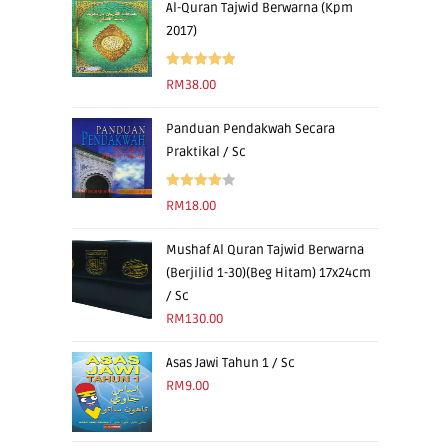
Al-Quran Tajwid Berwarna (Kpm
2017)
Rated
5.00
RM
38.00
out of 5
Panduan Pendakwah Secara
Praktikal / Sc
Rated
RM
18.00
4.00
out
of 5
Mushaf Al Quran Tajwid Berwarna
(Berjilid 1-30)(Beg Hitam) 17x24cm
/ Sc
RM
130.00
Asas Jawi Tahun 1 / Sc
RM
9.00