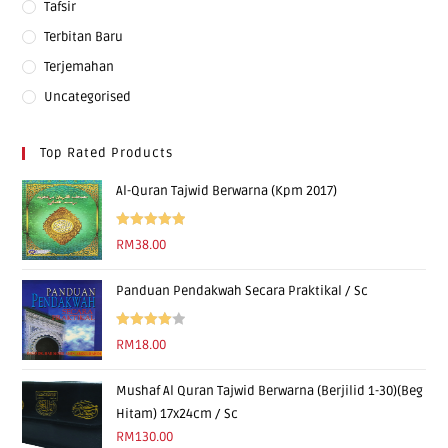
Tafsir
Terbitan Baru
Terjemahan
Uncategorised
Top Rated Products
Al-Quran Tajwid Berwarna (Kpm 2017)
Rated
5.00
RM
38.00
out of 5
Panduan Pendakwah Secara Praktikal / Sc
Rated
RM
18.00
4.00
out
of 5
Mushaf Al Quran Tajwid Berwarna (Berjilid 1-30)(Beg
Hitam) 17x24cm / Sc
RM
130.00