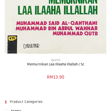
ADD TO CART
Agama
Memurnikan Laa Illaaha Illallah / Sc
RM
13.90
Product Categories
Agama