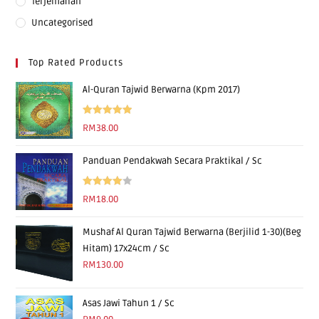
Terjemahan
Uncategorised
Top Rated Products
Al-Quran Tajwid Berwarna (Kpm 2017)
Rated
5.00
RM
38.00
out of 5
Panduan Pendakwah Secara Praktikal / Sc
Rated
RM
18.00
4.00
out
of 5
Mushaf Al Quran Tajwid Berwarna (Berjilid 1-30)(Beg
Hitam) 17x24cm / Sc
RM
130.00
Asas Jawi Tahun 1 / Sc