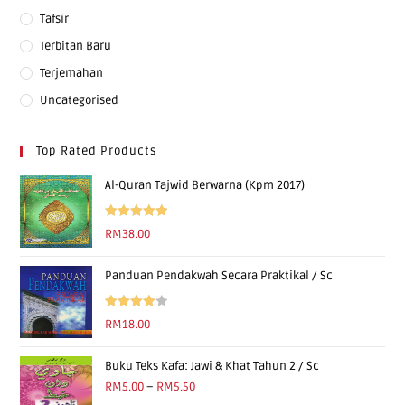
Tafsir
Terbitan Baru
Terjemahan
Uncategorised
Top Rated Products
Al-Quran Tajwid Berwarna (Kpm 2017)
Rated
5.00
RM
38.00
out of 5
Panduan Pendakwah Secara Praktikal / Sc
Rated
RM
18.00
4.00
out
of 5
Buku Teks Kafa: Jawi & Khat Tahun 2 / Sc
RM
5.00
–
RM
5.50