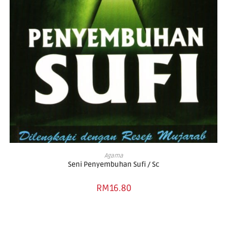
ADD TO CART
Agama
Seni Penyembuhan Sufi / Sc
RM
16.80