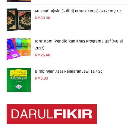
4.00
out
of 5
Mushaf Tajwid (6 Jilid) (Kotak Keras) 8x12cm / Hc
RM
60.00
Iqra' Kpm: Pendidikan Khas Program J-Qaf (Mulai
2017)
RM
26.40
Bimbingan Asas Pelajaran Jawi 1a / Sc
RM
5.00