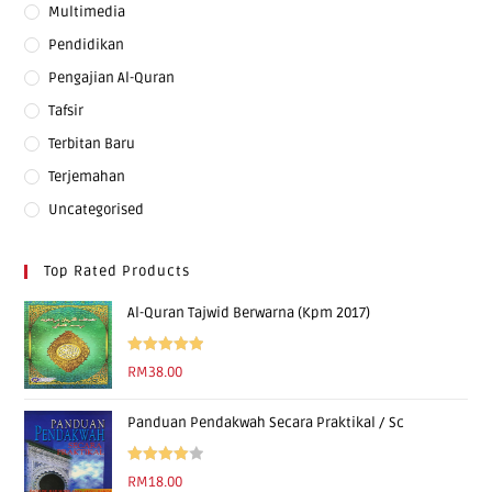
Multimedia
Pendidikan
Pengajian Al-Quran
Tafsir
Terbitan Baru
Terjemahan
Uncategorised
Top Rated Products
Al-Quran Tajwid Berwarna (Kpm 2017)
Rated
5.00
RM
38.00
out of 5
Panduan Pendakwah Secara Praktikal / Sc
Rated
RM
18.00