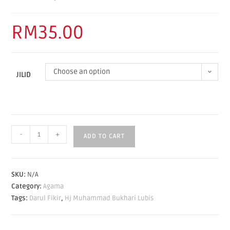
RM
35.00
Choose an option
JILID
-
+
ADD TO CART
SKU:
N/A
Category:
Agama
Tags:
Darul Fikir
,
Hj Muhammad Bukhari Lubis