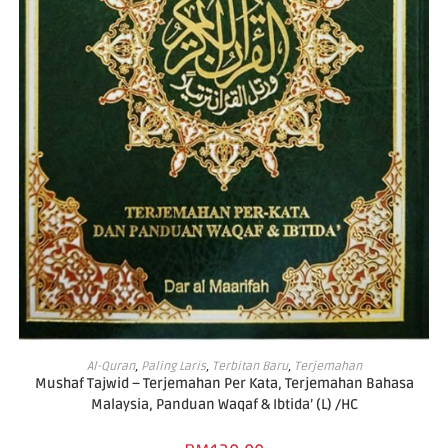
ADD TO CART
Al-Quran
,
Paling Laris
,
Terbitan Baru
,
Terjemahan
Mushaf Tajwid – Terjemahan Per Kata, Terjemahan Bahasa
Malaysia, Panduan Waqaf & Ibtida’ (L) /HC