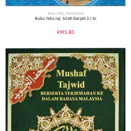
ADD TO CART
Buku Teks
,
Pendidikan
Buku Teks Jaj: Sirah Darjah 3 / Sc
RM
5.80