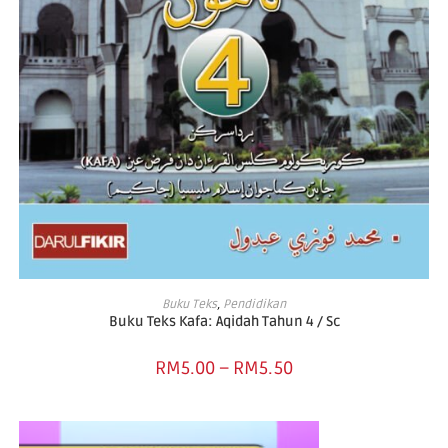
SELECT OPTIONS
Buku Teks
,
Pendidikan
Buku Teks Kafa: Aqidah Tahun 4 / Sc
RM
5.00
–
RM
5.50