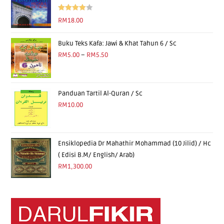
Rated
RM
18.00
4.00
out
of 5
Buku Teks Kafa: Jawi & Khat Tahun 6 / Sc
RM
5.00
–
RM
5.50
Panduan Tartil Al-Quran / Sc
RM
10.00
Ensiklopedia Dr Mahathir Mohammad (10 Jilid) / Hc
( Edisi B.M/ English/ Arab)
RM
1,300.00