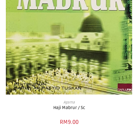
ADD TO CART
Agama
Haji Mabrur / Sc
RM
9.00