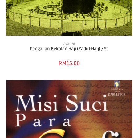
ADD TO CART
Agama
Pengajian Bekalan Haji (Zadul-Hajj) / Sc
RM
15.00