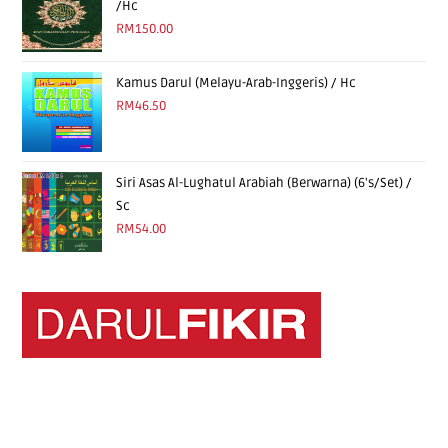
/Hc
RM
150.00
Kamus Darul (Melayu-Arab-Inggeris) / Hc
RM
46.50
Siri Asas Al-Lughatul Arabiah (Berwarna) (6's/Set) /
Sc
RM
54.00