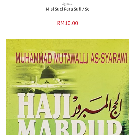
ADD TO CART
Agama
Misi Suci Para Sufi / Sc
RM
10.00