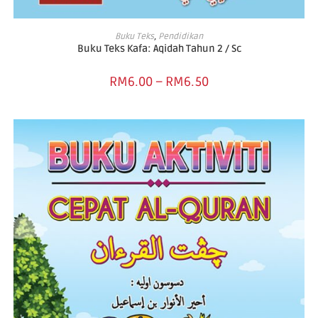
SELECT OPTIONS
Buku Teks
,
Pendidikan
Buku Teks Kafa: Aqidah Tahun 2 / Sc
RM
6.00
–
RM
6.50