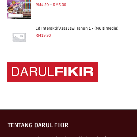
RM
4.50
–
RM
5.00
Cd Interaktif Asas Jawi Tahun 1 / (Multimedia)
RM
19.90
TENTANG DARUL FIKIR