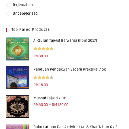
Terjemahan
Uncategorised
Top Rated Products
Al-Quran Tajwid Berwarna (Kpm 2017)
Rated
5.00
RM
38.00
out of 5
Panduan Pendakwah Secara Praktikal / Sc
Rated
RM
18.00
4.00
out
of 5
Mushaf Tajwid / Hc
RM
40.00
–
RM
180.00
Buku Latihan Dan Aktiviti: Jawi & Khat Tahun 6 / Sc