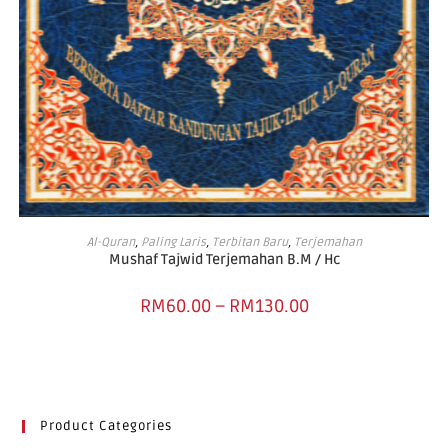
SELECT OPTIONS
Al-Quran
,
Paling Laris
,
Terbitan Baru
,
Terjemahan
Mushaf Tajwid Terjemahan B.M / Hc
RM
60.00
–
RM
130.00
Product Categories