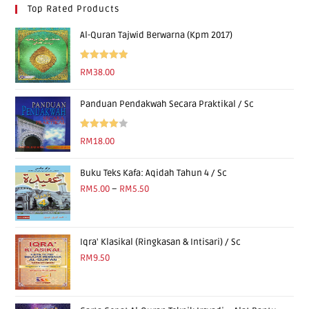
Top Rated Products
Al-Quran Tajwid Berwarna (Kpm 2017)
Rated
5.00
RM
38.00
out of 5
Panduan Pendakwah Secara Praktikal / Sc
Rated
RM
18.00
4.00
out
of 5
Buku Teks Kafa: Aqidah Tahun 4 / Sc
RM
5.00
–
RM
5.50
Iqra' Klasikal (Ringkasan & Intisari) / Sc
RM
9.50