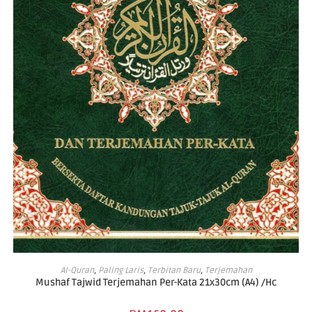
ADD TO CART
Al-Quran
,
Paling Laris
,
Terbitan Baru
,
Terjemahan
Mushaf Tajwid Terjemahan Per-Kata 21x30cm (A4) /Hc