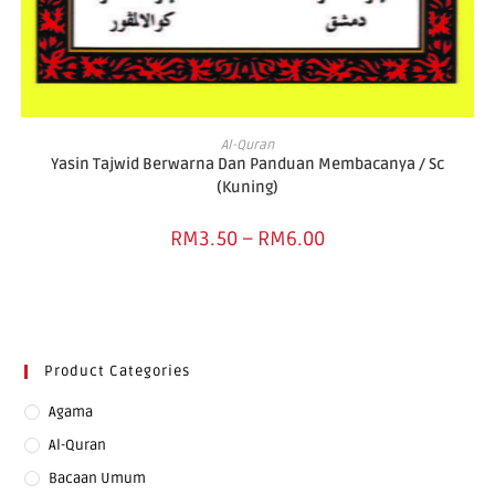
SELECT OPTIONS
Al-Quran
Yasin Tajwid Berwarna Dan Panduan Membacanya / Sc
(Kuning)
RM
3.50
–
RM
6.00
Product Categories
Agama
Al-Quran
Bacaan Umum