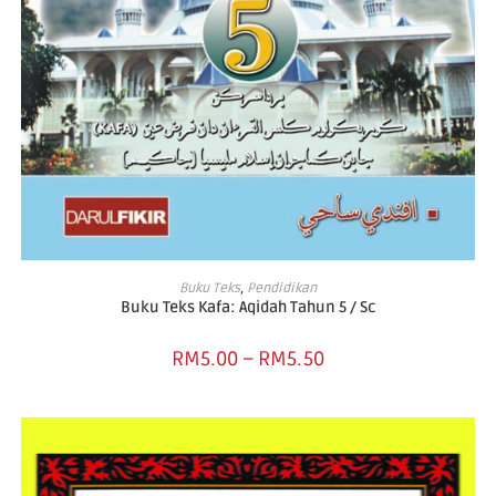
SELECT OPTIONS
Buku Teks
,
Pendidikan
Buku Teks Kafa: Aqidah Tahun 5 / Sc
RM
5.00
–
RM
5.50