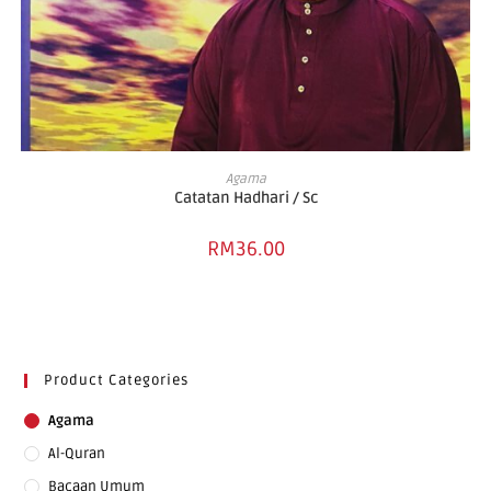
ADD TO CART
Agama
Catatan Hadhari / Sc
RM
36.00
Product Categories
Agama
Al-Quran
Bacaan Umum