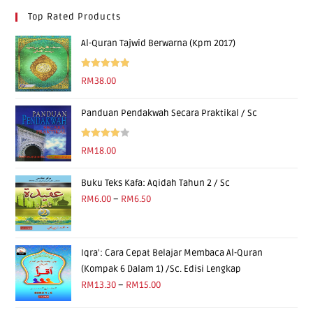
Top Rated Products
Al-Quran Tajwid Berwarna (Kpm 2017)
Rated
5.00
RM
38.00
out of 5
Panduan Pendakwah Secara Praktikal / Sc
Rated
RM
18.00
4.00
out
of 5
Buku Teks Kafa: Aqidah Tahun 2 / Sc
RM
6.00
–
RM
6.50
Iqra': Cara Cepat Belajar Membaca Al-Quran
(Kompak 6 Dalam 1) /Sc. Edisi Lengkap
RM
13.30
–
RM
15.00