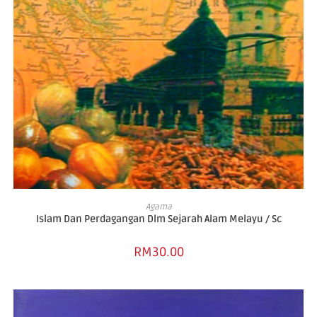
ADD TO CART
Agama
Islam Dan Perdagangan Dlm Sejarah Alam Melayu / Sc
RM
30.00