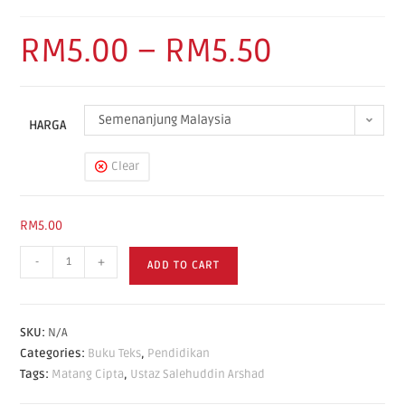
RM
5.00
–
RM
5.50
Semenanjung Malaysia
HARGA
Clear
RM
5.00
-
+
ADD TO CART
SKU:
N/A
Categories:
Buku Teks
,
Pendidikan
Tags:
Matang Cipta
,
Ustaz Salehuddin Arshad