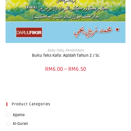
SELECT OPTIONS
Buku Teks
,
Pendidikan
Buku Teks Kafa: Aqidah Tahun 2 / Sc
RM
6.00
–
RM
6.50
Product Categories
Agama
Al-Quran