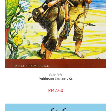
ADD TO CART
Buku Teks
Robinson Crusoe / Sc
RM
2.60