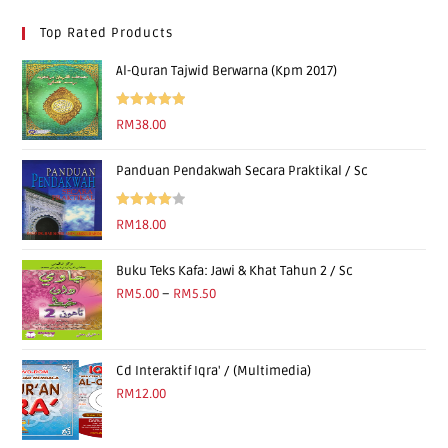
Top Rated Products
Al-Quran Tajwid Berwarna (Kpm 2017)
Rated
5.00
RM
38.00
out of 5
Panduan Pendakwah Secara Praktikal / Sc
Rated
RM
18.00
4.00
out
of 5
Buku Teks Kafa: Jawi & Khat Tahun 2 / Sc
RM
5.00
–
RM
5.50
Cd Interaktif Iqra' / (Multimedia)
RM
12.00