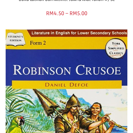
RM
4.50
–
RM
5.00