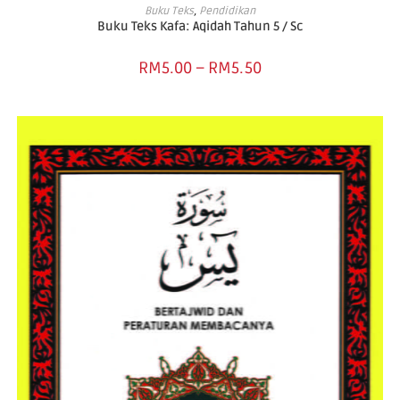
SELECT OPTIONS
Buku Teks
,
Pendidikan
Buku Teks Kafa: Aqidah Tahun 5 / Sc
RM
5.00
–
RM
5.50