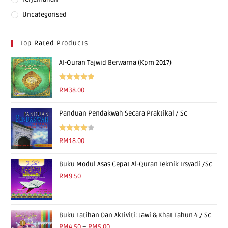
Uncategorised
Top Rated Products
Al-Quran Tajwid Berwarna (Kpm 2017)
Rated
5.00
RM
38.00
out of 5
Panduan Pendakwah Secara Praktikal / Sc
Rated
RM
18.00
4.00
out
of 5
Buku Modul Asas Cepat Al-Quran Teknik Irsyadi /Sc
RM
9.50
Buku Latihan Dan Aktiviti: Jawi & Khat Tahun 4 / Sc
RM
4.50
–
RM
5.00