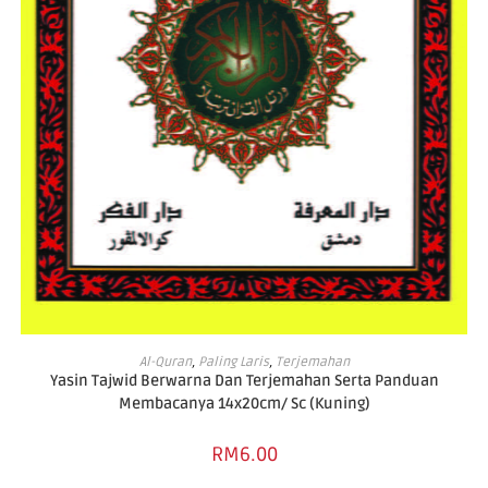
ADD TO CART
Al-Quran
,
Paling Laris
,
Terjemahan
Yasin Tajwid Berwarna Dan Terjemahan Serta Panduan
Membacanya 14x20cm/ Sc (Kuning)
RM
6.00